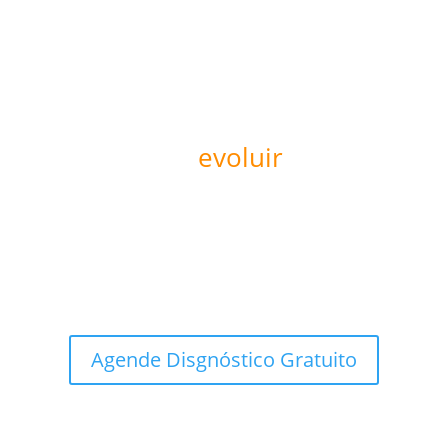
Pronto para
evoluir
sua
operação?
Agende um diagnóstico de maturidade digital e
descubra como a KIVEMAR pode ajudar sua empresa
a escalar com inteligência estratégica.
Agende Disgnóstico Gratuito