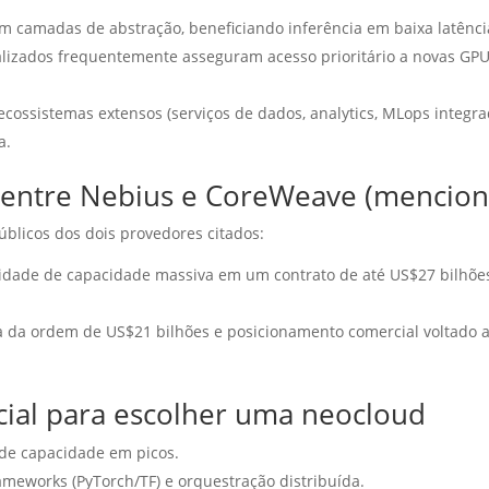
 camadas de abstração, beneficiando inferência em baixa latênci
lizados frequentemente asseguram acesso prioritário a novas GPUs
ecossistemas extensos (serviços de dados, analytics, MLops integ
a.
s entre Nebius e CoreWeave (menciona
blicos dos dois provedores citados:
ilidade de capacidade massiva em um contrato de até US$27 bilhõ
 da ordem de US$21 bilhões e posicionamento comercial voltado a
rcial para escolher uma neocloud
 de capacidade em picos.
ameworks (PyTorch/TF) e orquestração distribuída.