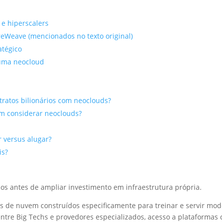
e hiperscalers
reWeave (mencionados no texto original)
atégico
 uma neocloud
ratos bilionários com neoclouds?
m considerar neoclouds?
 versus alugar?
is?
os antes de ampliar investimento em infraestrutura própria.
 de nuvem construídos especificamente para treinar e servir mod
entre Big Techs e provedores especializados, acesso a plataformas