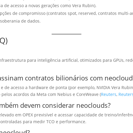
tia de acesso a novas gerações como Vera Rubin).
ções de compromisso (contratos spot, reserved, contratos multi-a
e soberania de dados.
AQ)
aestrutura para inteligência artificial, otimizados para GPUs, red
assinam contratos bilionários com neocloud
e de acesso a hardware de ponta (por exemplo, NVIDIA Vera Rubin)
 pelos acordos da Meta com Nebius e CoreWeave (
Reuters
,
Reuter
ambém devem considerar neoclouds?
evado em OPEX previsível e acessar capacidade de treino/inferên
controladas para medir TCO e performance.
 neocloud?