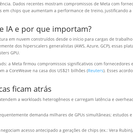
erência. Dados recentes mostram compromissos de Meta com fornec
s em chips que aumentam a performance de treino, justificando a
e IA e por que importam?
ura em nuvem construídos desde o início para cargas de trabalho d
emente dos hiperscalers generalistas (AWS, Azure, GCP), essas pla
sters GPU.
ouds: a Meta firmou compromissos significativos com fornecedores 
om a CoreWeave na casa dos US$21 bilhões (
Reuters
). Esses acord
as ficam atrás
 atendem a workloads heterogêneos e carregam latência e overhe
 frequentemente demanda milhares de GPUs simultâneas; estudos e
 negociam acesso antecipado a gerações de chips (ex.: Vera Rubin)