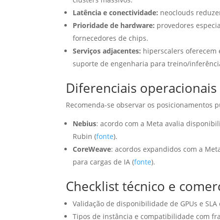
Latência e conectividade:
neoclouds reduzem
Prioridade de hardware:
provedores especia
fornecedores de chips.
Serviços adjacentes:
hiperscalers oferecem 
suporte de engenharia para treino/inferênci
Diferenciais operacionai
Recomenda-se observar os posicionamentos pú
Nebius
: acordo com a Meta avalia disponib
Rubin (
fonte
).
CoreWeave
: acordos expandidos com a Meta
para cargas de IA (
fonte
).
Checklist técnico e come
Validação de disponibilidade de GPUs e SLA
Tipos de instância e compatibilidade com fr