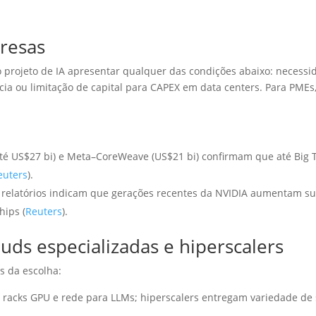
resas
projeto de IA apresentar qualquer das condições abaixo: necess
ncia ou limitação de capital para CAPEX em data centers. Para PMEs
é US$27 bi) e Meta–CoreWeave (US$21 bi) confirmam que até Big 
euters
).
relatórios indicam que gerações recentes da NVIDIA aumentam subs
hips (
Reuters
).
ds especializadas e hiperscalers
s da escolha:
racks GPU e rede para LLMs; hiperscalers entregam variedade de 