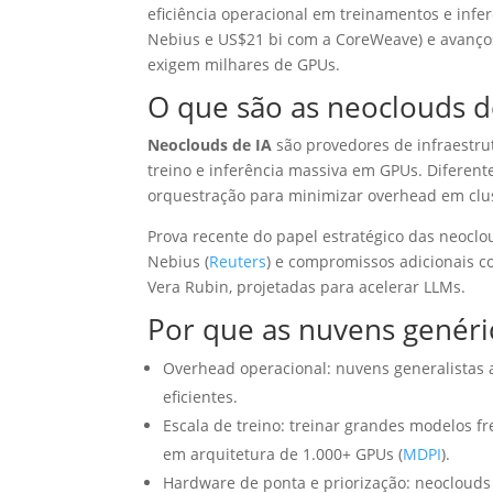
eficiência operacional em treinamentos e inf
Nebius e US$21 bi com a CoreWeave) e avanço
exigem milhares de GPUs.
O que são as neoclouds d
Neoclouds de IA
são provedores de infraestrut
treino e inferência massiva em GPUs. Diferent
orquestração para minimizar overhead em clu
Prova recente do papel estratégico das neocl
Nebius (
Reuters
) e compromissos adicionais c
Vera Rubin, projetadas para acelerar LLMs.
Por que as nuvens genéric
Overhead operacional: nuvens generalistas
eficientes.
Escala de treino: treinar grandes modelos
em arquitetura de 1.000+ GPUs (
MDPI
).
Hardware de ponta e priorização: neoclouds