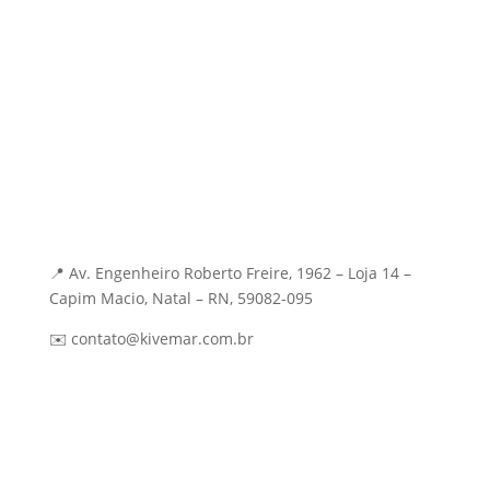
IA & Eficiência
Inserção Digital
Branding Estratégico
Mídia e Performance
Contato
📍 Av. Engenheiro Roberto Freire, 1962 – Loja 14 –
Capim Macio, Natal – RN, 59082-095
✉️ contato@kivemar.com.br