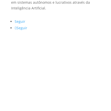
em sistemas autônomos e lucrativos através da
Inteligência Artificial.
Seguir
Seguir
Navegação
Home Page
Soluções
Sobre
Blog
Contato
Soluções