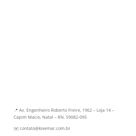
Blog
Contato
Soluções
IA & Eficiência
Inserção Digital
Branding Estratégico
Mídia e Performance
Contato
📍 Av. Engenheiro Roberto Freire, 1962 – Loja 14 –
Capim Macio, Natal – RN, 59082-095
✉️ contato@kivemar.com.br