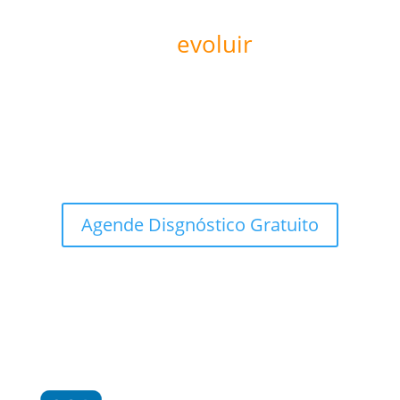
Pronto para
evoluir
sua
operação?
Agende um diagnóstico de maturidade digital e
descubra como a KIVEMAR pode ajudar sua empresa
a escalar com inteligência estratégica.
Agende Disgnóstico Gratuito