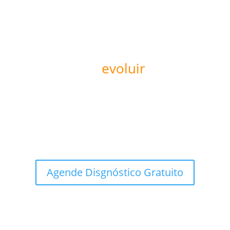
Pronto para
evoluir
sua
operação?
Agende um diagnóstico de maturidade digital e
descubra como a KIVEMAR pode ajudar sua empresa
a escalar com inteligência estratégica.
Agende Disgnóstico Gratuito