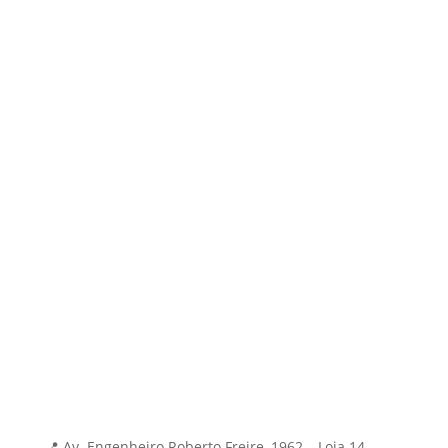
Home Page
Soluções
Sobre
Blog
Contato
Soluções
IA & Eficiência
Inserção Digital
Branding Estratégico
Mídia e Performance
Contato
📍 Av. Engenheiro Roberto Freire, 1962 – Loja 14 –