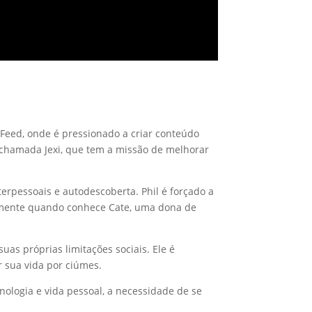
zFeed, onde é pressionado a criar conteúdo
l chamada Jexi, que tem a missão de melhorar
rpessoais e autodescoberta. Phil é forçado a
almente quando conhece Cate, uma dona de
uas próprias limitações sociais. Ele é
 sua vida por ciúmes.
cnologia e vida pessoal, a necessidade de se