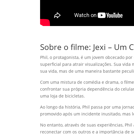
Sobre o filme: Jexi – Um C
Phil, o protagonista, é um jovem obcecado por
superficial para atrair visualizações. Sua vi
sua vida, mas de uma maneira bastante peculi
Com uma mistura de comédia e drama, o filme 
confrontar sua própria dependência do celul
uma loja de bicicletas.
Ao longo da história, Phil passa por uma jorna
promovido após um incidente inusitado, mas l
No entanto, através de suas experiências, Phil
reconectar com os outros e a importância de 