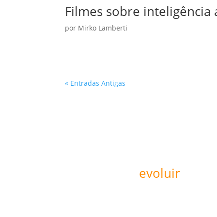
Filmes sobre inteligência a
por
Mirko Lamberti
« Entradas Antigas
Pronto para
evoluir
sua o
Agende um diagnóstico de maturidad