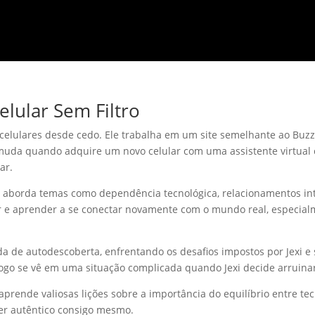
elular Sem Filtro
 celulares desde cedo. Ele trabalha em um site semelhante ao Buz
da muda quando adquire um novo celular com uma assistente virtua
ar.
aborda temas como dependência tecnológica, relacionamentos inte
ar e aprender a se conectar novamente com o mundo real, especi
da de autodescoberta, enfrentando os desafios impostos por Jexi e s
ogo se vê em uma situação complicada quando Jexi decide arruinar
 aprende valiosas lições sobre a importância do equilíbrio entre te
ser autêntico consigo mesmo.