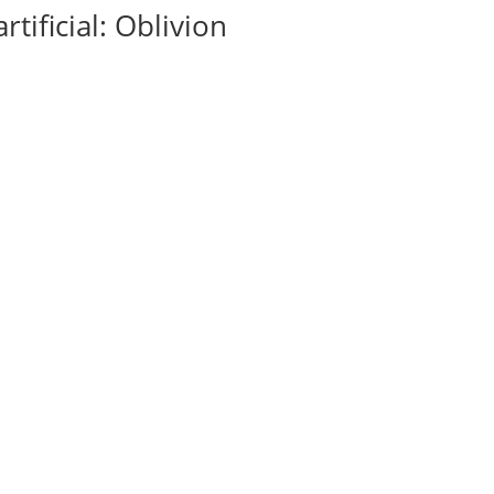
rtificial: Oblivion
peração?
e digital e descubra como a KIVEMAR pode ajudar sua empresa a es