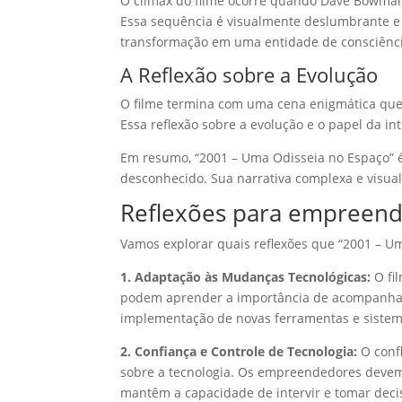
O clímax do filme ocorre quando Dave Bowman 
Essa sequência é visualmente deslumbrante 
transformação em uma entidade de consciênci
A Reflexão sobre a Evolução
O filme termina com uma cena enigmática que 
Essa reflexão sobre a evolução e o papel da i
Em resumo, “2001 – Uma Odisseia no Espaço” é 
desconhecido. Sua narrativa complexa e visual
Reflexões para empreen
Vamos explorar quais reflexões que “2001 – 
1. Adaptação às Mudanças Tecnológicas:
O fil
podem aprender a importância de acompanhar 
implementação de novas ferramentas e sistemas
2. Confiança e Controle de Tecnologia:
O confl
sobre a tecnologia. Os empreendedores devem
mantêm a capacidade de intervir e tomar deci