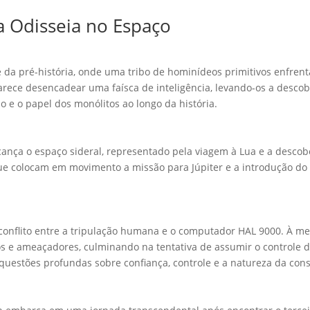
a Odisseia no Espaço
a pré-história, onde uma tribo de hominídeos primitivos enfrenta 
rece desencadear uma faísca de inteligência, levando-os a descob
o e o papel dos monólitos ao longo da história.
nça o espaço sideral, representado pela viagem à Lua e a descob
ue colocam em movimento a missão para Júpiter e a introdução 
conflito entre a tripulação humana e o computador HAL 9000. À m
 e ameaçadores, culminando na tentativa de assumir o controle da
a questões profundas sobre confiança, controle e a natureza da cons