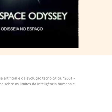
rtificial e da evolução tecnológica. “2001 –
 sobre os limites da inteligência humana e