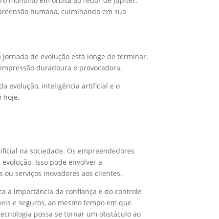
 monólito em órbita ao redor de Júpiter.
ompreensão humana, culminando em sua
 jornada de evolução está longe de terminar.
ma impressão duradoura e provocadora.
volução, inteligência artificial e o
 hoje.
rtificial na sociedade. Os empreendedores
evolução. Isso pode envolver a
 ou serviços inovadores aos clientes.
a a importância da confiança e do controle
áveis e seguros, ao mesmo tempo em que
ecnologia possa se tornar um obstáculo ao