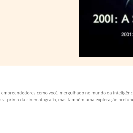
 empreendedores como você, mergulhado no mundo da inteligência a
ra-prima da cinematografia, mas também uma exploração profunda