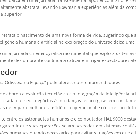
embarca em uma jornada transcendental após encontrar o terceiro
e altamente abstrata, levando Bowman a experiências além da c
a superior.
retrata o nascimento de uma nova forma de vida, sugerindo que a
nteligência humana e artificial na exploração do universo deixa u
uma jornada cinematográfica monumental que explora os temas da e
mente deslumbrante continua a cativar e intrigar espectadores até
dedor
Uma Odisseia no Espaço” pode oferecer aos empreendedores.
me aborda a evolução tecnológica e a integração da inteligência a
e adaptar seus negócios às mudanças tecnológicas em constante 
 de IA para melhorar a eficiência operacional e oferecer produtos
ito entre os astronautas humanos e o computador HAL 9000 destac
 garantir que suas operações sejam baseadas em sistemas confi
sões humanas quando necessário, para evitar situações em que a t