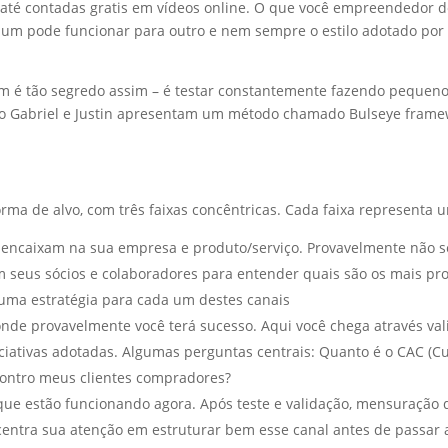
 até contadas gratis em vídeos online. O que você empreendedor d
 um pode funcionar para outro e nem sempre o estilo adotado po
em é tão segredo assim – é testar constantemente fazendo pequen
 isso Gabriel e Justin apresentam um método chamado Bulseye fra
ma de alvo, com três faixas concêntricas. Cada faixa representa 
 encaixam na sua empresa e produto/serviço. Provavelmente não s
 seus sócios e colaboradores para entender quais são os mais pro
uma estratégia para cada um destes canais
onde provavelmente você terá sucesso. Aqui você chega através v
iciativas adotadas. Algumas perguntas centrais: Quanto é o CAC (C
contro meus clientes compradores?
que estão funcionando agora. Após teste e validação, mensuração d
centra sua atenção em estruturar bem esse canal antes de passar a