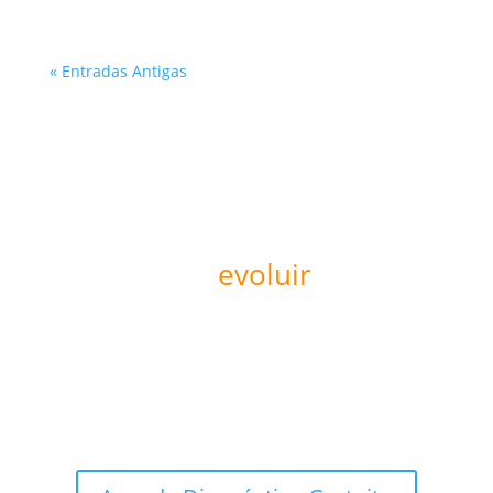
« Entradas Antigas
Pronto para
evoluir
sua
operação?
Agende um diagnóstico de maturidade digital e
descubra como a KIVEMAR pode ajudar sua empresa
a escalar com inteligência estratégica.