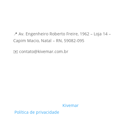
Mídia e Performance
Contato
📍 Av. Engenheiro Roberto Freire, 1962 – Loja 14 –
Capim Macio, Natal – RN, 59082-095
✉️ contato@kivemar.com.br
© 2026 • Feito com ❤️ by
Kivemar
em WordPress –
Política de privacidade