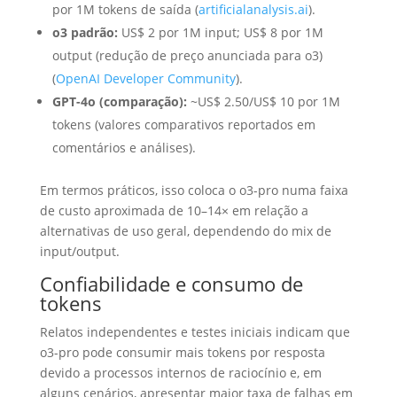
por 1M tokens de saída (
artificialanalysis.ai
).
o3 padrão:
US$ 2 por 1M input; US$ 8 por 1M
output (redução de preço anunciada para o3)
(
OpenAI Developer Community
).
GPT-4o (comparação):
~US$ 2.50/US$ 10 por 1M
tokens (valores comparativos reportados em
comentários e análises).
Em termos práticos, isso coloca o o3-pro numa faixa
de custo aproximada de 10–14× em relação a
alternativas de uso geral, dependendo do mix de
input/output.
Confiabilidade e consumo de
tokens
Relatos independentes e testes iniciais indicam que
o3-pro pode consumir mais tokens por resposta
devido a processos internos de raciocínio e, em
alguns cenários, apresentar maior taxa de falhas em