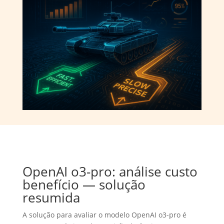
OpenAI o3-pro: análise custo
benefício — solução
resumida
A solução para avaliar o modelo OpenAI o3-pro é