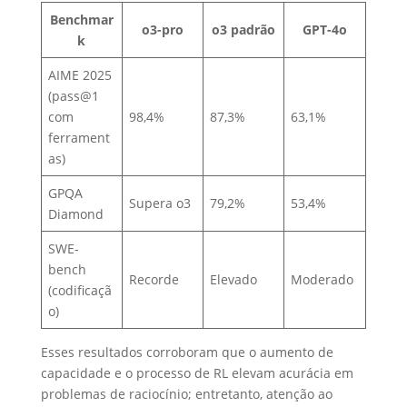
Benchmar
o3-pro
o3 padrão
GPT-4o
k
AIME 2025
(pass@1
com
98,4%
87,3%
63,1%
ferrament
as)
GPQA
Supera o3
79,2%
53,4%
Diamond
SWE-
bench
Recorde
Elevado
Moderado
(codificaçã
o)
Esses resultados corroboram que o aumento de
capacidade e o processo de RL elevam acurácia em
problemas de raciocínio; entretanto, atenção ao