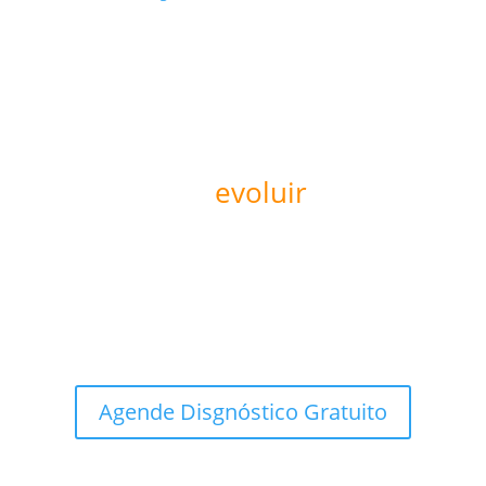
Pronto para
evoluir
sua
operação?
Agende um diagnóstico de maturidade digital e
descubra como a KIVEMAR pode ajudar sua empresa
a escalar com inteligência estratégica.
Agende Disgnóstico Gratuito