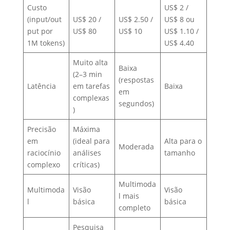
Custo
US$ 2 /
(input/out
US$ 20 /
US$ 2.50 /
US$ 8 ou
put por
US$ 80
US$ 10
US$ 1.10 /
1M tokens)
US$ 4.40
Muito alta
Baixa
(2–3 min
(respostas
Latência
em tarefas
Baixa
em
complexas
segundos)
)
Precisão
Máxima
em
(ideal para
Alta para o
Moderada
raciocínio
análises
tamanho
complexo
críticas)
Multimoda
Multimoda
Visão
Visão
l mais
l
básica
básica
completo
Pesquisa