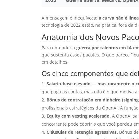
2025
Guerra aberta: Meta vs. OpenAI
A mensagem é inequívoca:
a curva não é line
tecnologia de 2022 estão, na prática, fora da 
Anatomia dos Novos Pac
Para entender a
guerra por talentos em IA e
que sustenta esses pacotes. O que parece “l
em detalhes.
Os cinco componentes que de
Salário-base elevado — mas raramente o c
que paga as contas, mas não é o que motiva a
Bônus de contratação em dinheiro (signing
profissionais estratégicos da OpenAI. A funç
Equity com vesting acelerado.
A OpenAI saiu
concorrente pode cobrir o que você perdeu em 
Cláusulas de retenção agressivas.
Bônus de 