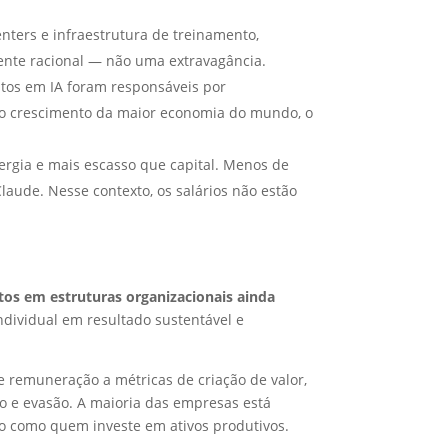
ters e infraestrutura de treinamento,
ente racional — não uma extravagância.
tos em IA foram responsáveis por
o o crescimento da maior economia do mundo, o
ergia e mais escasso que capital. Menos de
ude. Nesse contexto, os salários não estão
ntos em estruturas organizacionais ainda
ndividual em resultado sustentável e
 remuneração a métricas de criação de valor,
ão e evasão. A maioria das empresas está
o como quem investe em ativos produtivos.