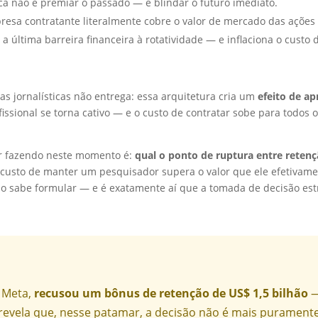
ca não é premiar o passado — é blindar o futuro imediato.
esa contratante literalmente cobre o valor de mercado das ações 
 última barreira financeira à rotatividade — e inflaciona o custo 
as jornalísticas não entrega: essa arquitetura cria um
efeito de ap
ofissional se torna cativo — e o custo de contratar sobe para todos
ar fazendo neste momento é:
qual o ponto de ruptura entre retenç
o custo de manter um pesquisador supera o valor que ele efetivam
 sabe formular — e é exatamente aí que a tomada de decisão estra
a Meta,
recusou um bônus de retenção de US$ 1,5 bilhão
—
revela que, nesse patamar, a decisão não é mais puramente 