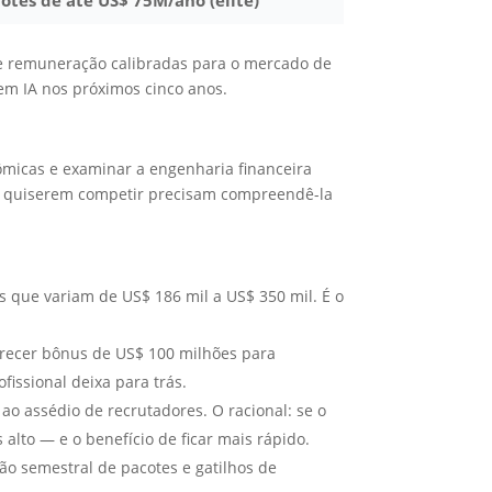
otes de até US$ 75M/ano (elite)
e remuneração calibradas para o mercado de
 em IA nos próximos cinco anos.
nômicas e examinar a engenharia financeira
ue quiserem competir precisam compreendê-la
6
 que variam de US$ 186 mil a US$ 350 mil. É o
recer bônus de US$ 100 milhões para
fissional deixa para trás.
ao assédio de recrutadores. O racional: se o
alto — e o benefício de ficar mais rápido.
ão semestral de pacotes e gatilhos de