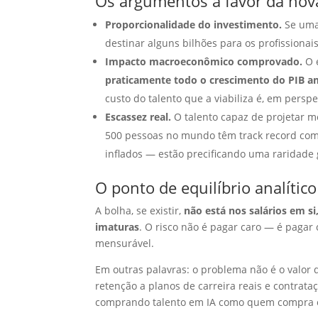
Os argumentos a favor da nov
Proporcionalidade do investimento.
Se uma 
destinar alguns bilhões para os profission
Impacto macroeconômico comprovado.
O 
praticamente todo o crescimento do PIB a
custo do talento que a viabiliza é, em perspect
Escassez real.
O talento capaz de projetar m
500 pessoas no mundo têm track record com
inflados — estão precificando uma raridade
O ponto de equilíbrio analíti
A bolha, se existir,
não está nos salários em s
imaturas
. O risco não é pagar caro — é pagar
mensurável.
Em outras palavras: o problema não é o valor
retenção a planos de carreira reais e contrat
comprando talento em IA como quem compra obr