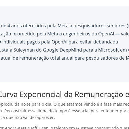
 de 4 anos oferecidos pela Meta a pesquisadores seniores (
tação prometido pela Meta a engenheiros da OpenAI — val
 individuais pagos pela OpenAI para evitar debandada
ustafa Suleyman do Google DeepMind para a Microsoft em
 atual de remuneração total anual para pesquisadores de IA
urva Exponencial da Remuneração 
plodiu da noite para o dia. O que estamos vendo é a fase mais 
 Reconstruir essa linha do tempo é essencial para entender por q
ca que não vai desaparecer.
por Andrew Ng e Jeff Dean, o talento em IA estava concentrado qua