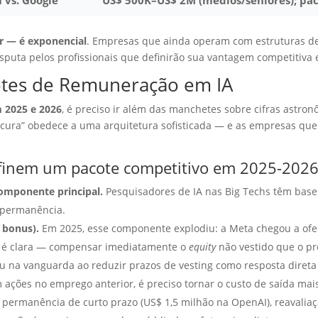
 vs. Google
US$ 500K–US$ 2M (médios/sêniores); pac
ar — é exponencial
. Empresas que ainda operam com estruturas d
disputa pelos profissionais que definirão sua vantagem competitiva
otes de Remuneração em IA
m 2025 e 2026
, é preciso ir além das manchetes sobre cifras astro
oucura” obedece a uma arquitetura sofisticada — e as empresas q
finem um pacote competitivo em 2025-202
omponente principal.
Pesquisadores de IA nas Big Techs têm bases
 permanência.
 bonus).
Em 2025, esse componente explodiu: a Meta chegou a ofe
ão é clara — compensar imediatamente o
equity
não vestido que o pro
 na vanguarda ao reduzir prazos de vesting como resposta direta 
ações no emprego anterior, é preciso tornar o custo de saída mais 
permanência de curto prazo (US$ 1,5 milhão na OpenAI), reavaliaç