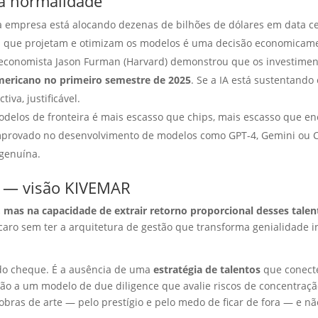
a normalidade
empresa está alocando dezenas de bilhões de dólares em data cen
ais que projetam e otimizam os modelos é uma decisão economicam
economista Jason Furman (Harvard) demonstrou que os investimen
mericano no primeiro semestre de 2025
. Se a IA está sustentand
iva, justificável.
odelos de fronteira é mais escasso que chips, mais escasso que en
provado no desenvolvimento de modelos como GPT-4, Gemini ou Cla
 genuína.
co — visão KIVEMAR
i, mas na capacidade de extrair retorno proporcional desses tale
 caro sem ter a arquitetura de gestão que transforma genialidade i
 do cheque. É a ausência de uma
estratégia de talentos
que conecte
ação a um modelo de due diligence que avalie riscos de concentraç
as de arte — pelo prestígio e pelo medo de ficar de fora — e nã