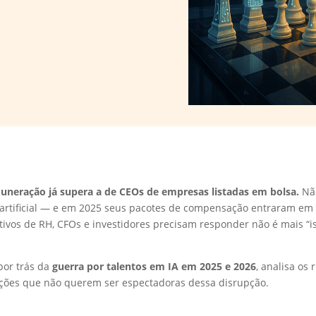
muneração já supera a de CEOs de empresas listadas em bolsa.
Não
a artificial — e em 2025 seus pacotes de compensação entraram em 
ivos de RH, CFOs e investidores precisam responder não é mais “i
por trás da
guerra por talentos em IA em 2025 e 2026
, analisa os
zações que não querem ser espectadoras dessa disrupção.