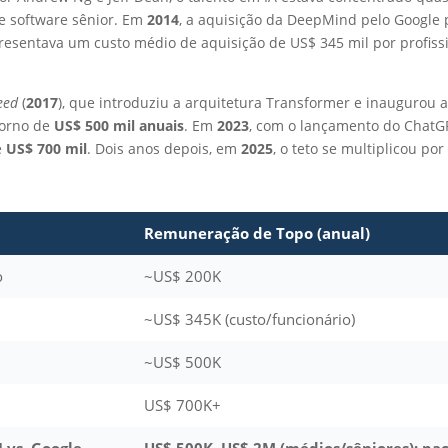
e software sênior. Em
2014
, a aquisição da DeepMind pelo Google
esentava um custo médio de aquisição de US$ 345 mil por profi
eed
(
2017
), que introduziu a arquitetura Transformer e inaugurou
torno de
US$ 500 mil anuais
. Em
2023
, com o lançamento do ChatGP
e
US$ 700 mil
. Dois anos depois, em
2025
, o teto se multiplicou po
Remuneração de Topo (anual)
o
~US$ 200K
~US$ 345K (custo/funcionário)
~US$ 500K
US$ 700K+