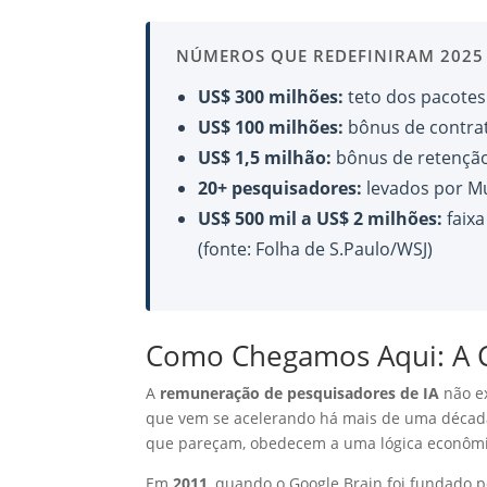
NÚMEROS QUE REDEFINIRAM 2025
US$ 300 milhões:
teto dos pacotes
US$ 100 milhões:
bônus de contra
US$ 1,5 milhão:
bônus de retenção
20+ pesquisadores:
levados por M
US$ 500 mil a US$ 2 milhões:
faixa
(fonte: Folha de S.Paulo/WSJ)
Como Chegamos Aqui: A C
A
remuneração de pesquisadores de IA
não ex
que vem se acelerando há mais de uma década.
que pareçam, obedecem a uma lógica econômi
Em
2011
, quando o Google Brain foi fundado 