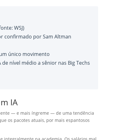
fonte: WSJ)
or confirmado por Sam Altman
 um único movimento
 de nível médio a sênior nas Big Techs
em IA
recente — e mais íngreme — de uma tendência
ue os pacotes atuais, por mais espantosos
se integralmente na academia. Os salários mal