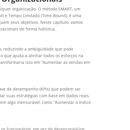
ualquer organização. O método SMART, um
vant) e Tempo Limitado (Time-Bound), é uma
em seus objetivos. Neste capítulo, vamos
acionais de forma holística.
ção, reduzindo a ambiguidade que pode
o que ajuda a alinhar todos os esforços na
transformaria isso em “Aumentar as vendas em
-chave de desempenho (KPIs) que podem ser
ar suas estratégias com base em dados reais.
so em algo mensurável, como “Aumentar o índice
os funcionários, em vez de desencorajá-los