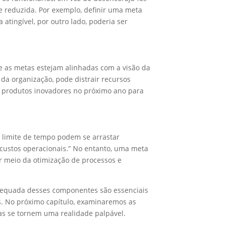
de reduzida. Por exemplo, definir uma meta
atingível, por outro lado, poderia ser
ue as metas estejam alinhadas com a visão da
a organização, pode distrair recursos
s produtos inovadores no próximo ano para
m limite de tempo podem se arrastar
 custos operacionais.” No entanto, uma meta
r meio da otimização de processos e
dequada desses componentes são essenciais
os. No próximo capítulo, examinaremos as
s se tornem uma realidade palpável.