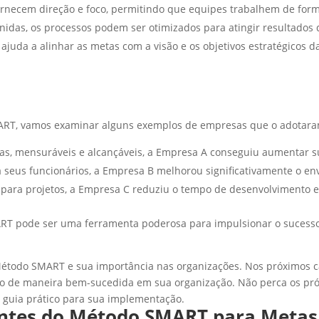
fornecem direção e foco, permitindo que equipes trabalhem de form
idas, os processos podem ser otimizados para atingir resultados 
juda a alinhar as metas com a visão e os objetivos estratégicos d
SMART, vamos examinar alguns exemplos de empresas que o adotar
cas, mensuráveis e alcançáveis, a Empresa A conseguiu aumentar 
a seus funcionários, a Empresa B melhorou significativamente o en
s para projetos, a Empresa C reduziu o tempo de desenvolvimento
 pode ser uma ferramenta poderosa para impulsionar o sucesso 
Método SMART e sua importância nas organizações. Nos próximos 
o de maneira bem-sucedida em sua organização. Não perca os pr
guia prático para sua implementação.
ntes do Método SMART para Metas