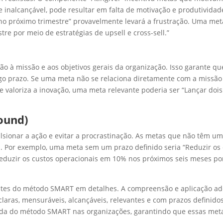
e inalcançável, pode resultar em falta de motivação e produtivida
no próximo trimestre” provavelmente levará a frustração. Uma meta 
e por meio de estratégias de upsell e cross-sell.”
o à missão e aos objetivos gerais da organização. Isso garante q
o prazo. Se uma meta não se relaciona diretamente com a missão d
e valoriza a inovação, uma meta relevante poderia ser “Lançar doi
ound)
lsionar a ação e evitar a procrastinação. As metas que não têm u
a. Por exemplo, uma meta sem um prazo definido seria “Reduzir os
eduzir os custos operacionais em 10% nos próximos seis meses po
ntes do método SMART em detalhes. A compreensão e aplicação a
claras, mensuráveis, alcançáveis, relevantes e com prazos definid
da do método SMART nas organizações, garantindo que essas meta