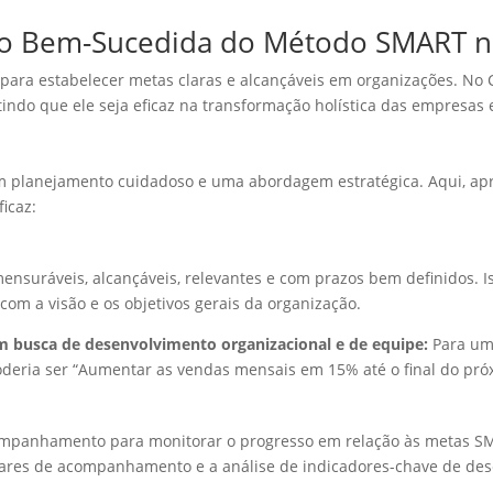
ão Bem-Sucedida do Método SMART n
ra estabelecer metas claras e alcançáveis em organizações. No 
ndo que ele seja eficaz na transformação holística das empresas 
planejamento cuidadoso e uma abordagem estratégica. Aqui, apr
icaz:
mensuráveis, alcançáveis, relevantes e com prazos bem definidos. I
com a visão e os objetivos gerais da organização.
m busca de desenvolvimento organizacional e de equipe:
Para uma
eria ser “Aumentar as vendas mensais em 15% até o final do próx
mpanhamento para monitorar o progresso em relação às metas SM
gulares de acompanhamento e a análise de indicadores-chave de d