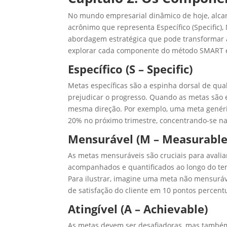
No mundo empresarial dinâmico de hoje, alca
acrônimo que representa Específico (Specific),
abordagem estratégica que pode transformar 
explorar cada componente do método SMART e e
Específico (S – Specific)
Metas específicas são a espinha dorsal de qua
prejudicar o progresso. Quando as metas são 
mesma direção. Por exemplo, uma meta genéri
20% no próximo trimestre, concentrando-se na
Mensurável (M – Measurable
As metas mensuráveis são cruciais para avalia
acompanhados e quantificados ao longo do tem
Para ilustrar, imagine uma meta não mensuráve
de satisfação do cliente em 10 pontos percent
Atingível (A – Achievable)
As metas devem ser desafiadoras, mas também 