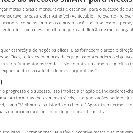
nçar metas claras e mensuráveis é essencial para o sucesso de q
 Mensurável (Measurable), Atingível (Achievable), Relevante (Rele
a maneira como as empresas e organizações estabelecem e persegu
ntender como eles contribuem para a definição de metas organiz
lquer estratégia de negócios eficaz. Elas fornecem clareza e dire
específicas, todos os membros da equipe compreendem o objetivo, 
ca seria “Aumentar as vendas”. No entanto, uma meta específica 
 expansão do mercado de clientes corporativos.”
)
r o progresso e o sucesso. Isso implica a criação de indicadores
po. Ao tornar as metas mensuráveis, as organizações podem ajust
l, como “Melhorar a satisfação do cliente.” Agora, transforme is
uais no próximo ano por meio de pesquisas trimestrais.”
realistas. O componente “Atingível” incentiva metas que motivam 