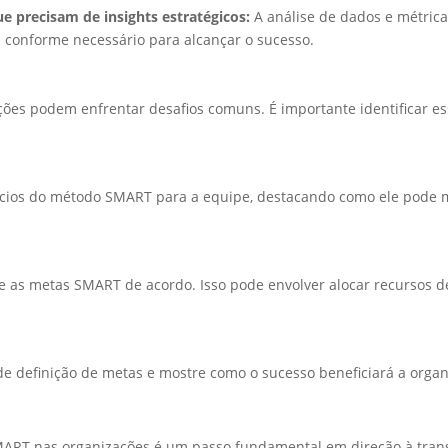
e precisam de insights estratégicos:
A análise de dados e métric
s conforme necessário para alcançar o sucesso.
es podem enfrentar desafios comuns. É importante identificar esse
ícios do método SMART para a equipe, destacando como ele pode
te as metas SMART de acordo. Isso pode envolver alocar recursos d
de definição de metas e mostre como o sucesso beneficiará a organ
T nas organizações é um passo fundamental em direção à transfo