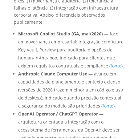
eixos: (1) governança e auditoria, (2) tolerância a
falhas e latência, (3) integração com infraestrutura
corporativa. Abaixo, diferenciais observados
publicamente:
Microsoft Copilot Studio (GA, mai/2026)
— foco
em governança empresarial: integração com Azure
Key Vault, Purview para auditoria e opções de
human‑in‑the‑loop; indicado para clientes que
exigem requisitos contratuais e compliance (
fonte
).
Anthropic Claude Computer Use
— avanço em
capacidades de planejamento e contexto extenso
(versões de 2026 trazem melhoria em código e uso
de desktop); indicado quando precisão contextual
e segurança do modelo são prioridades (
fonte
).
OpenAI Operator / ChatGPT Operator
—
arquitetura orientada a integração com o
ecossistema de ferramentas da OpenAI; deve ser
avaliado por custo por tarefa e maturidade dos