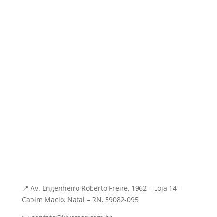
Sobre
Blog
Contato
Soluções
IA & Eficiência
Inserção Digital
Branding Estratégico
Mídia e Performance
Contato
📍 Av. Engenheiro Roberto Freire, 1962 – Loja 14 –
Capim Macio, Natal – RN, 59082-095