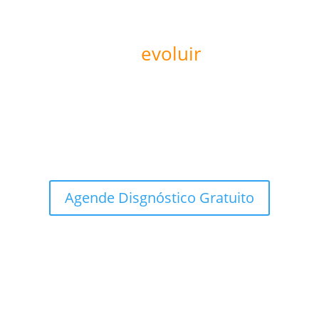
Pronto para
evoluir
sua
operação?
Agende um diagnóstico de maturidade digital e
descubra como a KIVEMAR pode ajudar sua empresa
a escalar com inteligência estratégica.
Agende Disgnóstico Gratuito